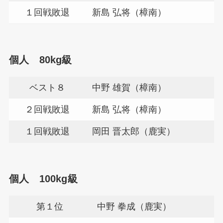
１回戦敗退
新島 弘将（樟南）
個人 80kg級
ベスト８
中野 雄賀（樟南）
２回戦敗退
新島 弘将（樟南）
１回戦敗退
岡田 晋太郎（鹿実）
個人 100kg級
第１位
中野 拳成（鹿実）