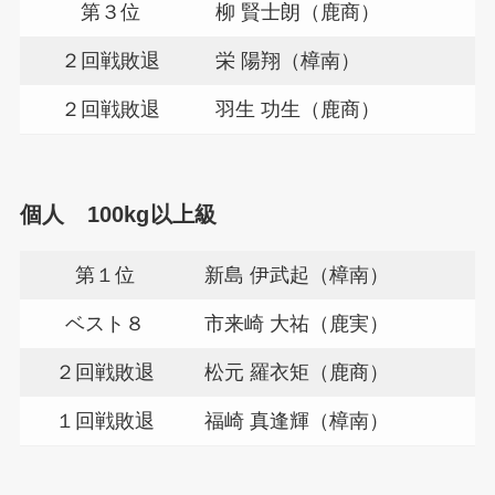
第３位
柳 賢士朗（鹿商）
２回戦敗退
栄 陽翔（樟南）
２回戦敗退
羽生 功生（鹿商）
個人 100kg以上級
第１位
新島 伊武起（樟南）
ベスト８
市来崎 大祐（鹿実）
２回戦敗退
松元 羅衣矩（鹿商）
１回戦敗退
福崎 真逢輝（樟南）