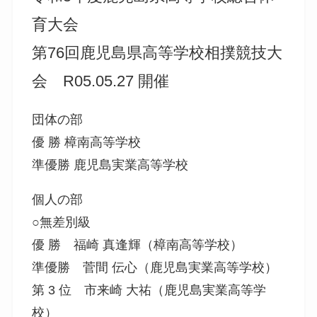
育大会
第76回鹿児島県高等学校相撲競技大
会 R05.05.27 開催
団体の部
優 勝 樟南高等学校
準優勝 鹿児島実業高等学校
個人の部
○無差別級
優 勝 福崎 真逢輝（樟南高等学校）
準優勝 菅間 伝心（鹿児島実業高等学校）
第 3 位 市来崎 大祐（鹿児島実業高等学
校）