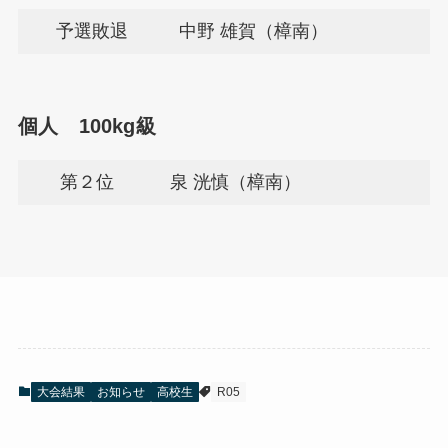
予選敗退
中野 雄賀（樟南）
個人 100kg級
第２位
泉 洸慎（樟南）
大会結果
お知らせ
高校生
R05